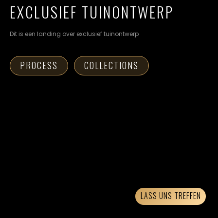
cookievoorkeuren
EXCLUSIEF TUINONTWERP
instellen.
Dit is een landing over exclusief tuinontwerp
COOKIE-
INSTELLINGEN
PROCESS
COLLECTIONS
ALLES
NL
EN
DE
AFWIJZEN
ALLE
COOKIES
ACCEPTEREN
LASS UNS TREFFEN