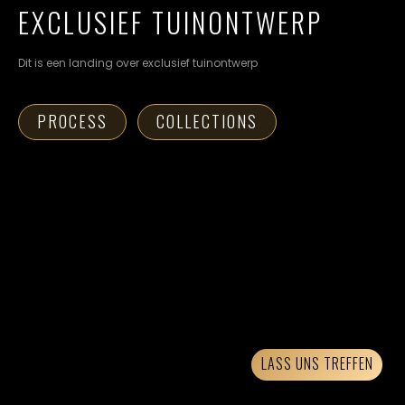
cookievoorkeuren
EXCLUSIEF TUINONTWERP
instellen.
Dit is een landing over exclusief tuinontwerp
COOKIE-
INSTELLINGEN
PROCESS
COLLECTIONS
ALLES
NL
EN
DE
AFWIJZEN
ALLE
COOKIES
ACCEPTEREN
LASS UNS TREFFEN