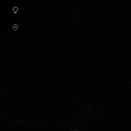
instellen.
COOKIE-
INSTELLINGEN
ALLES
AFWIJZEN
ALLE
COOKIES
ACCEPTEREN