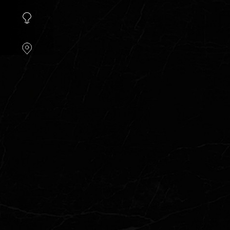
instellen.
COOKIE-
INSTELLINGEN
ALLES
AFWIJZEN
ALLE
COOKIES
ACCEPTEREN