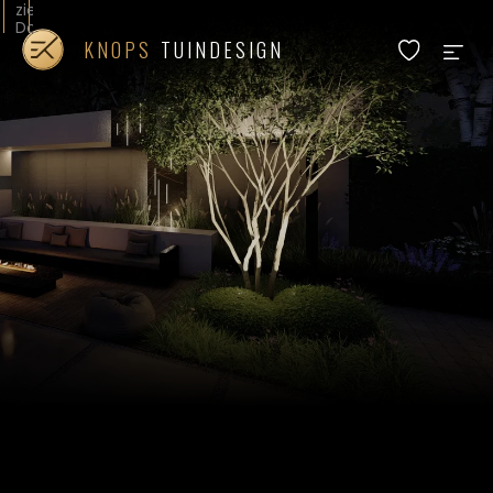
zien.
Door
op
KNOPS
TUINDESIGN
akkoord
voor
alle
cookies
te
klikken
gaat
u
akkoord
met
functionele,
prestatie
en
doelgroepgerichte
cookies.
In
ons
cookiebeleid
leest
u
meer
en
kunt
u
uw