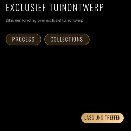
cookievoorkeuren
EXCLUSIEF TUINONTWERP
instellen.
Dit is een landing over exclusief tuinontwerp
COOKIE-
INSTELLINGEN
PROCESS
COLLECTIONS
ALLES
NL
EN
DE
AFWIJZEN
ALLE
COOKIES
ACCEPTEREN
LASS UNS TREFFEN