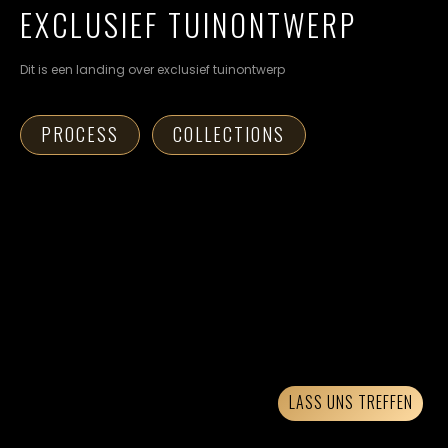
cookievoorkeuren
EXCLUSIEF TUINONTWERP
instellen.
Dit is een landing over exclusief tuinontwerp
COOKIE-
INSTELLINGEN
PROCESS
COLLECTIONS
ALLES
NL
EN
DE
AFWIJZEN
ALLE
COOKIES
ACCEPTEREN
LASS UNS TREFFEN