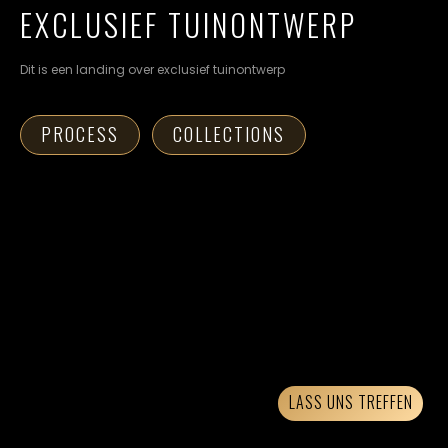
cookievoorkeuren
EXCLUSIEF TUINONTWERP
instellen.
Dit is een landing over exclusief tuinontwerp
COOKIE-
INSTELLINGEN
PROCESS
COLLECTIONS
ALLES
NL
EN
DE
AFWIJZEN
ALLE
COOKIES
ACCEPTEREN
LASS UNS TREFFEN