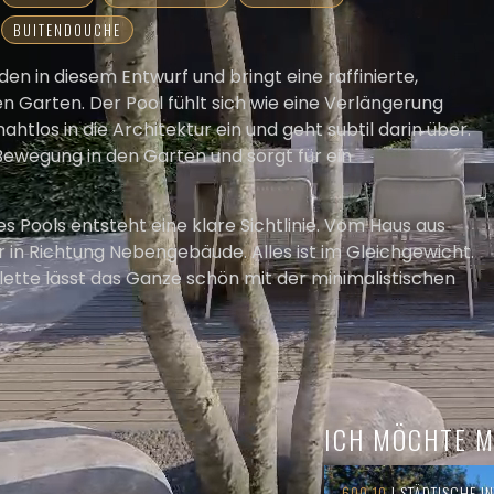
BUITENDOUCHE
en in diesem Entwurf und bringt eine raffinierte,
Garten. Der Pool fühlt sich wie eine Verlängerung
nahtlos in die Architektur ein und geht subtil darin über.
ewegung in den Garten und sorgt für ein
 Pools entsteht eine klare Sichtlinie. Vom Haus aus
 in Richtung Nebengebäude. Alles ist im Gleichgewicht.
ette lässt das Ganze schön mit der minimalistischen
er gilt: Weniger ist wirklich mehr.
 Basis bekommen auffällige Elemente allen Raum, das
rksamkeit auf sich zieht, die robusten Töpfe mit
tämmigen Bäume, die für Charakter sorgen. Das Design
ber, ohne harte Übergänge. Ein Garten, der Ruhe
ICH MÖCHTE M
berrascht.
600.10
| STÄDTISCHE IN