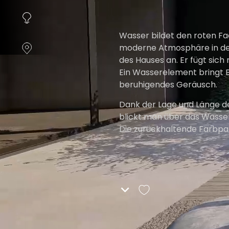
instellen.
COOKIE-
Wasser bildet den roten Fad
INSTELLINGEN
moderne Atmosphäre in den 
des Hauses an. Er fügt sich 
ALLES
Ein Wasserelement bringt B
AFWIJZEN
beruhigendes Geräusch.
Dank der Lage und Länge des
ALLE
blickt man über das Wasser
COOKIES
Die zurückhaltende Farbpal
ACCEPTEREN
Architektur verschmelzen. Hi
Gerade durch diese ruhige
Feuer, das sofort die Aufme
Steineichen und die mehrs
fließt nahtlos ineinander ü
ausstrahlt, aber dennoch ü