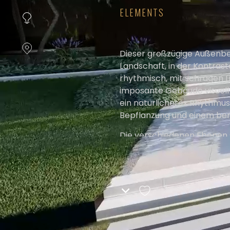
cookievoorkeuren
instellen.
ELEMENTS
COOKIE-
INSTELLINGEN
Dieser großzügige Außenber
Landschaft, in der Kontras
ALLES
rhythmisch, mit schrägen Li
AFWIJZEN
imposante Gebäude visuell 
ein natürlicheres Rhythmus
ALLE
Bepflanzung und einem ber
COOKIES
Die verschiedenen Ebenen so
ACCEPTEREN
Ausblicke bieten, Wege, die
Gleichgewicht zwischen st
ein vielschichtiges Design,
an dem Natur und Architekt
Partners:
Salz Entwurfshaus