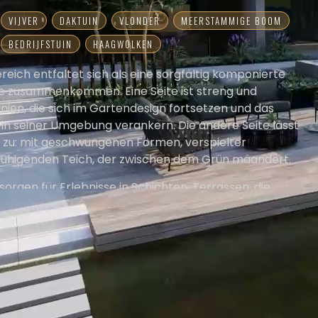
VIJVER
DAKTUIN
VLONDER
MEERSTAMMIGE BOOM
BEDRIJFSTUIN
HAAGWOLKEN
eich entfaltet sich als eine sorgfältig komponierte
te zusammenkommen. Eine Seite ist streng und
nien, die sich im Gartendesign fortsetzen und das
in seiner Umgebung verankern. Die andere Seite lässt
 zu: mit geschwungenen Formen, verspielter
uhigenden Teich, der zwischen dem Grün mäandert.
rgen für Erlebnisse in Schichten: Terrassen, die
 führen, Wasserflächen, die reflektieren. Durch das
rengen Strukturen und organischen Formen entsteht
 das sowohl Ruhe als auch Dynamik ausstrahlt. Ein Ort,
ur in einen durchdachten Dialog treten.